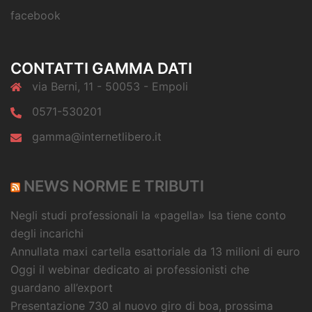
facebook
CONTATTI GAMMA DATI
via Berni, 11 - 50053 - Empoli
0571-530201
gamma@internetlibero.it
NEWS NORME E TRIBUTI
Negli studi professionali la «pagella» Isa tiene conto
degli incarichi
Annullata maxi cartella esattoriale da 13 milioni di euro
Oggi il webinar dedicato ai professionisti che
guardano all’export
Presentazione 730 al nuovo giro di boa, prossima