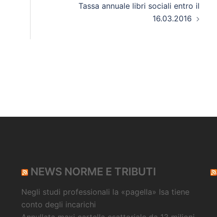
Tassa annuale libri sociali entro il
16.03.2016
NEWS NORME E TRIBUTI
Negli studi professionali la «pagella» Isa tiene
conto degli incarichi
Annullata maxi cartella esattoriale da 13 milioni