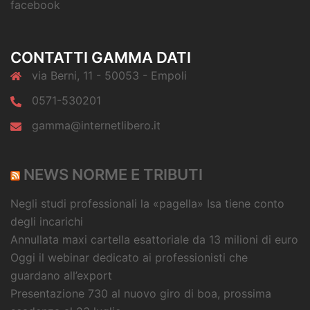
facebook
CONTATTI GAMMA DATI
via Berni, 11 - 50053 - Empoli
0571-530201
gamma@internetlibero.it
NEWS NORME E TRIBUTI
Negli studi professionali la «pagella» Isa tiene conto
degli incarichi
Annullata maxi cartella esattoriale da 13 milioni di euro
Oggi il webinar dedicato ai professionisti che
guardano all’export
Presentazione 730 al nuovo giro di boa, prossima