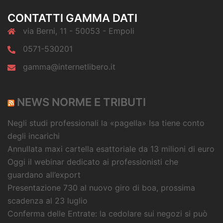
CONTATTI GAMMA DATI
via Berni, 11 - 50053 - Empoli
0571-530201
gamma@internetlibero.it
NEWS NORME E TRIBUTI
Negli studi professionali la «pagella» Isa tiene conto
degli incarichi
Annullata maxi cartella esattoriale da 13 milioni di euro
Oggi il webinar dedicato ai professionisti che
guardano all’export
Presentazione 730 al nuovo giro di boa, prossima
scadenza al 23 luglio
Conferma delle Entrate: la cedolare sui negozi si può