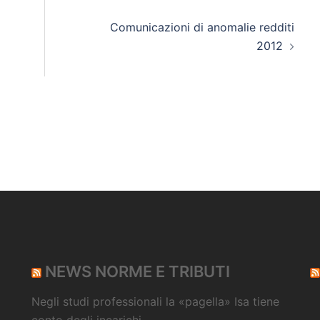
Comunicazioni di anomalie redditi
2012
NEWS NORME E TRIBUTI
Negli studi professionali la «pagella» Isa tiene