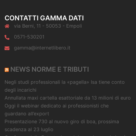
CONTATTI GAMMA DATI
via Berni, 11 - 50053 - Empoli
0571-530201
gamma@internetlibero.it
NEWS NORME E TRIBUTI
Negli studi professionali la «pagella» Isa tiene conto
degli incarichi
Annullata maxi cartella esattoriale da 13 milioni di euro
Oggi il webinar dedicato ai professionisti che
guardano all’export
Presentazione 730 al nuovo giro di boa, prossima
scadenza al 23 luglio