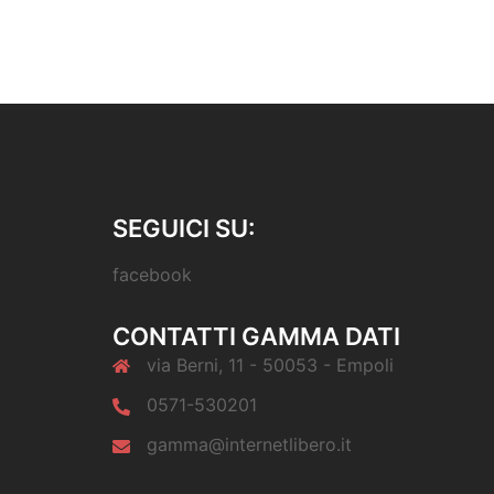
SEGUICI SU:
facebook
CONTATTI GAMMA DATI
via Berni, 11 - 50053 - Empoli
0571-530201
gamma@internetlibero.it