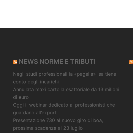
NEWS NORME E TRIBUTI
Negli studi professionali la «pagella» Isa tiene
conto degli incarichi
Annullata maxi cartella esattoriale da 13 milioni
di euro
Oggi il webinar dedicato ai professionisti che
guardano all’export
Presentazione 730 al nuovo giro di boa,
prossima scadenza al 23 luglio