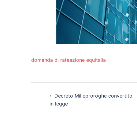
domanda di rateazione equitalia
Post
Decreto Milleproroghe convertito
navigation
in legge