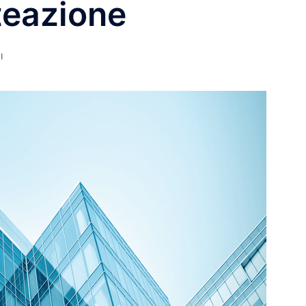
teazione
I