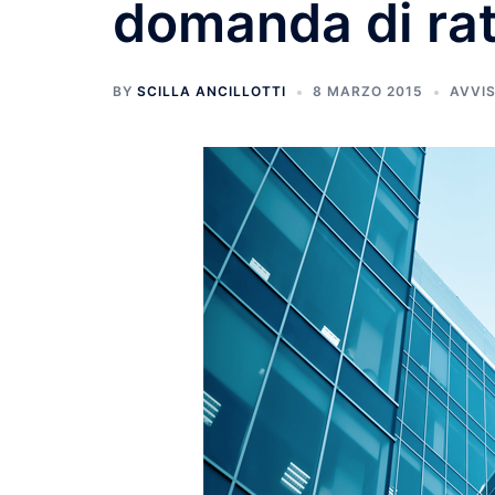
domanda di ra
BY
SCILLA ANCILLOTTI
8 MARZO 2015
AVVIS