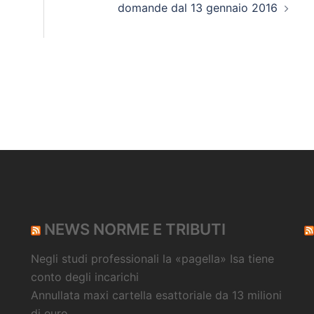
domande dal 13 gennaio 2016
NEWS NORME E TRIBUTI
Negli studi professionali la «pagella» Isa tiene
conto degli incarichi
Annullata maxi cartella esattoriale da 13 milioni
di euro