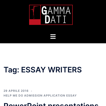
Skip
to
content
Toggle
menu
Tag:
ESSAY WRITERS
29 APRILE 2016
HELP ME DO ADMISSION APPLICATION ESSAY
PowerPoint presentations