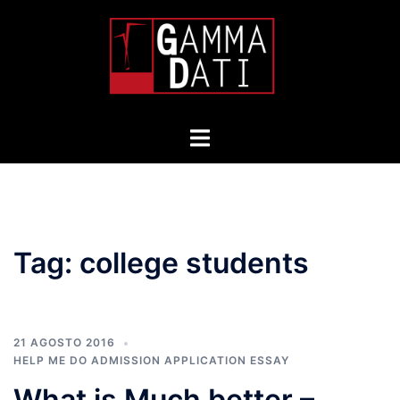
Skip
to
content
Toggle
menu
Tag:
college students
21 AGOSTO 2016
HELP ME DO ADMISSION APPLICATION ESSAY
What is Much better –