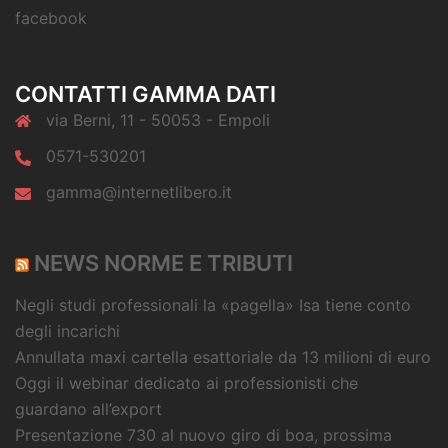
facebook
CONTATTI GAMMA DATI
via Berni, 11 - 50053 - Empoli
0571-530201
gamma@internetlibero.it
NEWS NORME E TRIBUTI
Negli studi professionali la «pagella» Isa tiene conto
degli incarichi
Annullata maxi cartella esattoriale da 13 milioni di euro
Oggi il webinar dedicato ai professionisti che
guardano all’export
Presentazione 730 al nuovo giro di boa, prossima