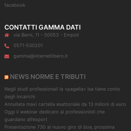
facebook
CONTATTI GAMMA DATI
via Berni, 11 - 50053 - Empoli
0571-530201
gamma@internetlibero.it
NEWS NORME E TRIBUTI
Negli studi professionali la «pagella» Isa tiene conto
degli incarichi
Annullata maxi cartella esattoriale da 13 milioni di euro
Oggi il webinar dedicato ai professionisti che
guardano all’export
Presentazione 730 al nuovo giro di boa, prossima