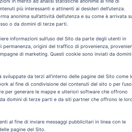
oni in merito ad analisi statistiche anonime al fine di
ntenuti più interessanti e attinenti ai desideri dell’utenza.
rma anonima sull’attività dell’utenza e su come è arrivata s
tesso o da domini di terze parti.
iere informazioni sull’uso del Sito da parte degli utenti in
i permanenza, origini del traffico di provenienza, provenie
 campagne di marketing. Questi cookie sono inviati da domini
 sviluppate da terzi all’interno delle pagine del Sito come l
rk al fine di condivisione dei contenuti del sito o per l’uso
are per generare le mappe e ulteriori software che offrono
 da domini di terze parti e da siti partner che offrono le lor
nti al fine di inviare messaggi pubblicitari in linea con le
delle pagine del Sito.