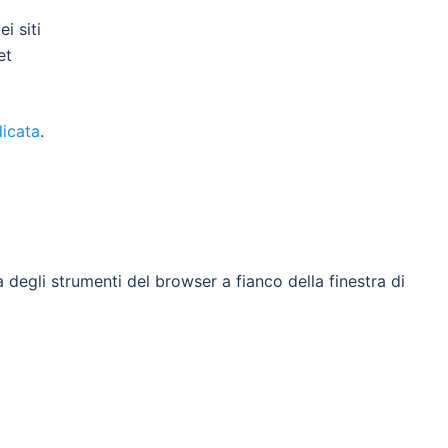
i siti
et
icata
.
egli strumenti del browser a fianco della finestra di