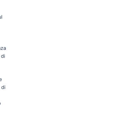
ul
nza
 di
e
 di
o