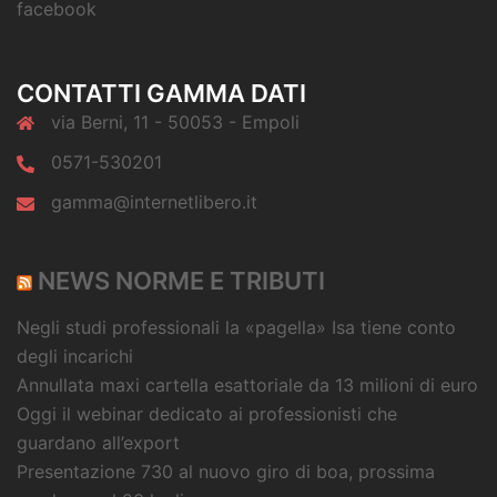
facebook
CONTATTI GAMMA DATI
via Berni, 11 - 50053 - Empoli
0571-530201
gamma@internetlibero.it
NEWS NORME E TRIBUTI
Negli studi professionali la «pagella» Isa tiene conto
degli incarichi
Annullata maxi cartella esattoriale da 13 milioni di euro
Oggi il webinar dedicato ai professionisti che
guardano all’export
Presentazione 730 al nuovo giro di boa, prossima