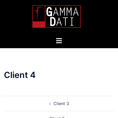
Skip
to
content
Toggle
menu
Client 4
Post
Client 3
navigation